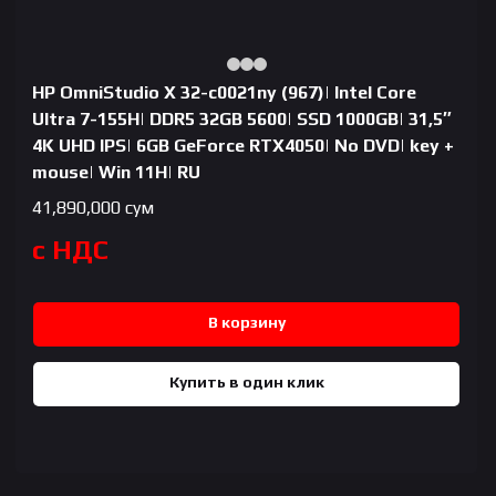
HP OmniStudio X 32-c0021ny (967)| Intel Core
Ultra 7-155H| DDR5 32GB 5600| SSD 1000GB| 31,5″
4K UHD IPS| 6GB GeForce RTX4050| No DVD| key +
mouse| Win 11H| RU
41,890,000
сум
с НДС
В корзину
Купить в один клик