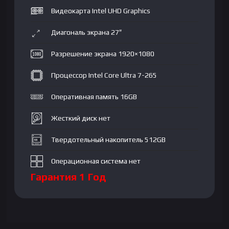
16GB|
Видеокарта Intel UHD Graphics
SSD
512GB|
Диагональ экрана 27″
27"
QHD
Разрешение экрана 1920×1080
IPS|
Intel
Процессор Intel Core Ultra 7-265
UHD
Оперативная память 16GB
Graphics|
NoOS|
Жесткий диск нет
RU|
Silver
Твердотельный накопитель 512GB
Операционная система нет
Гарантия 1 Год