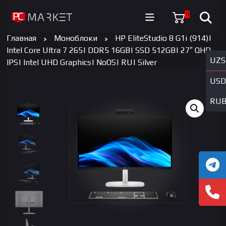
0
Главная
Моноблоки
HP EliteStudio 8 G1i (914)|
Intel Core Ultra 7 265| DDR5 16GB| SSD 512GB| 27″ QHD
UZS
IPS| Intel UHD Graphics| NoOS| RU| Silver
USD
RU