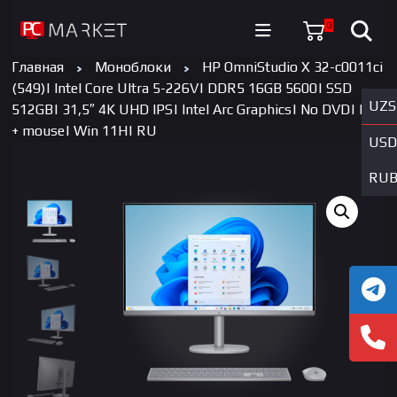
0
Главная
Моноблоки
HP OmniStudio X 32-c0011ci
(549)| Intel Core Ultra 5-226V| DDR5 16GB 5600| SSD
UZS
512GB| 31,5″ 4K UHD IPS| Intel Arc Graphics| No DVD| key
+ mouse| Win 11H| RU
USD
RU