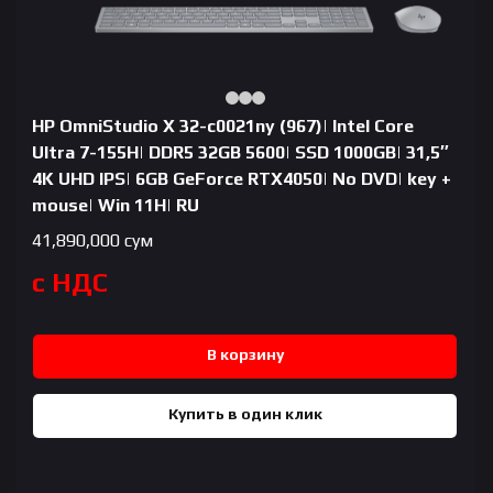
HP OmniStudio X 32-c0021ny (967)| Intel Core
Ultra 7-155H| DDR5 32GB 5600| SSD 1000GB| 31,5″
4K UHD IPS| 6GB GeForce RTX4050| No DVD| key +
mouse| Win 11H| RU
41,890,000
сум
с НДС
В корзину
Купить в один клик