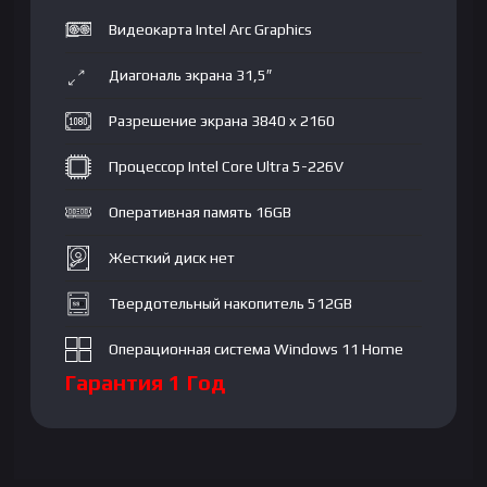
DDR5
Видеокарта Intel Arc Graphics
16GB
5600|
Диагональ экрана 31,5″
SSD
512GB|
Разрешение экрана 3840 x 2160
31,5"
4K
Процессор Intel Core Ultra 5-226V
UHD
Оперативная память 16GB
IPS|
Intel
Жесткий диск нет
Arc
Graphics|
Твердотельный накопитель 512GB
No
DVD|
Операционная система Windows 11 Home
key
Гарантия 1 Год
+
mouse|
Win
11H|