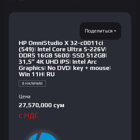
HP OmniStudio X 32-c0011ci
(549)| Intel Core Ultra 5-226V|
DDR5 16GB 5600| SSD 512GB|
31,5″ 4K UHD IPS| Intel Arc
Graphics| No DVD| key + mouse|
Win 11H| RU
В НАЛИЧИИ
Цена
27,570,000
сум
с НДС