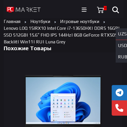
0
Главная
Ноутбуки
Игровые ноутбуки
Lenovo LOQ 15IRX10 Intel Core i7-13650HX| DDR5 16GB|
UZS
SSD 512GB| 15.6″ FHD IPS 144Hz| 8GB GeForce RTX5050|
Backlit| Win11| RU| Luna Grey
USD
Похожие Товары
RU