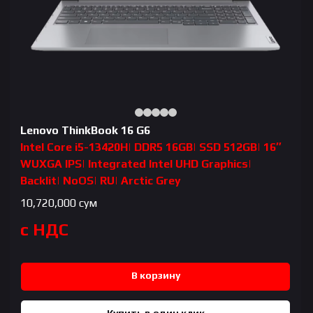
Lenovo ThinkBook 16 G6
Intel Core i5-13420H| DDR5 16GB| SSD 512GB| 16″
WUXGA IPS| Integrated Intel UHD Graphics|
Backlit| NoOS| RU| Arctic Grey
10,720,000
сум
с НДС
В корзину