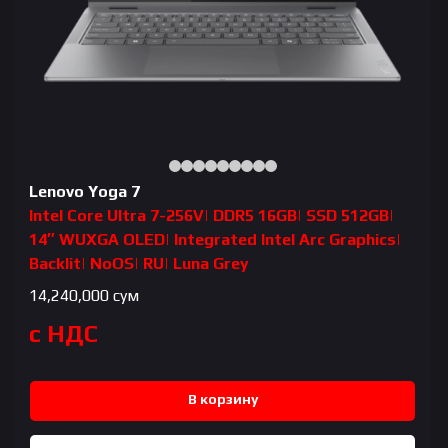
Lenovo Yoga 7
Intel Core Ultra 7-256V| DDR5 16GB| SSD 512GB|
14″ WUXGA OLED| Integrated Intel Arc Graphics|
Backlit| NoOS| RU| Luna Grey
14,240,000
сум
с НДС
В корзину