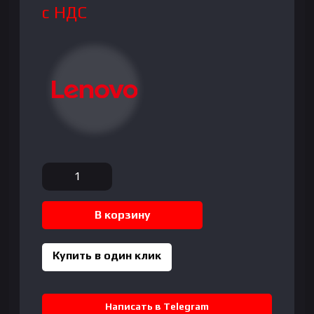
с НДС
Количество
товара
Lenovo
В корзину
ThinkBook
16
G6
Купить в один клик
Intel
Core
i5-
Написать в Telegram