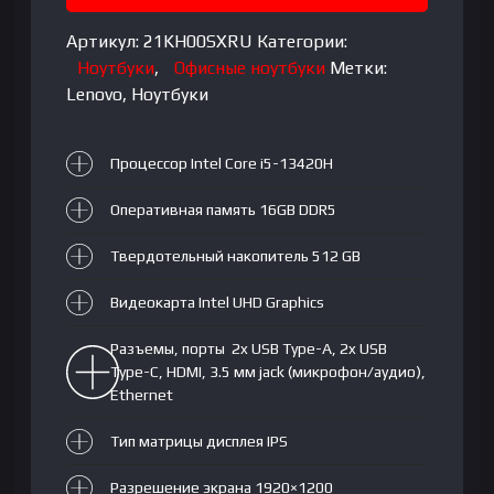
13420H|
DDR5
Артикул:
21KH00SXRU
Категории:
16GB|
Ноутбуки
,
Офисные ноутбуки
Метки:
SSD
Lenovo
,
Ноутбуки
512GB|
16"
Процессор Intel Core i5-13420H
WUXGA
IPS|
Оперативная память 16GB DDR5
Integrated
Intel
Твердотельный накопитель 512 GB
UHD
Graphics|
Видеокарта Intel UHD Graphics
Backlit|
Разъемы, порты 2x USB Type-A, 2x USB
NoOS|
Type-C, HDMI, 3.5 мм jack (микрофон/аудио),
RU|
Ethernet
Arctic
Grey
Тип матрицы дисплея IPS
Разрешение экрана 1920×1200