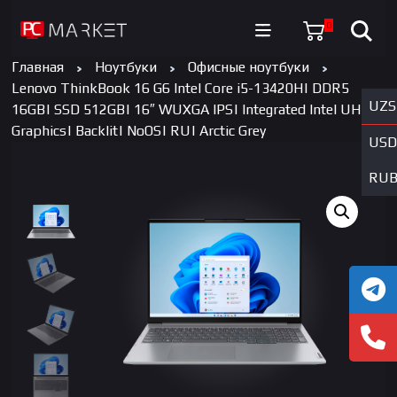
0
Главная
Ноутбуки
Офисные ноутбуки
Lenovo ThinkBook 16 G6 Intel Core i5-13420H| DDR5
UZS
16GB| SSD 512GB| 16″ WUXGA IPS| Integrated Intel UHD
Graphics| Backlit| NoOS| RU| Arctic Grey
USD
RU