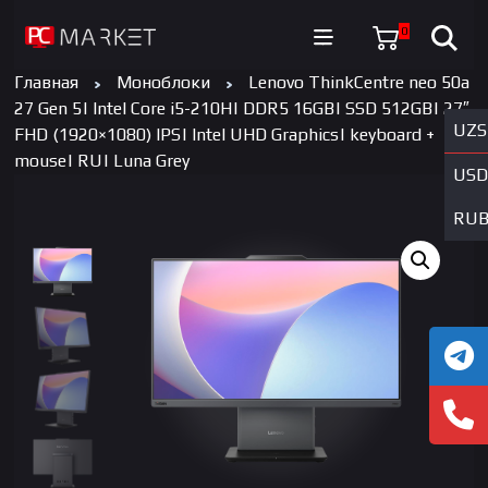
0
Главная
Моноблоки
Lenovo ThinkCentre neo 50a
27 Gen 5| Intel Core i5-210H| DDR5 16GB| SSD 512GB| 27″
UZS
FHD (1920×1080) IPS| Intel UHD Graphics| keyboard +
mouse| RU| Luna Grey
USD
RU