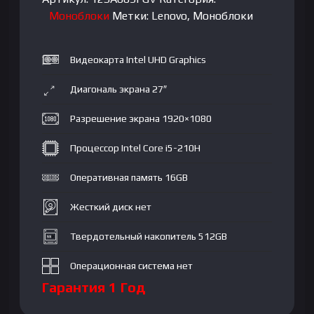
i5-
Моноблоки
Метки:
Lenovo
,
Моноблоки
210H|
DDR5
Видеокарта Intel UHD Graphics
16GB|
SSD
Диагональ экрана 27″
512GB|
27"
Разрешение экрана 1920×1080
FHD
(1920x1080)
Процессор Intel Core i5-210H
IPS|
Оперативная память 16GB
Intel
UHD
Жесткий диск нет
Graphics|
keyboard
Твердотельный накопитель 512GB
+
mouse|
Операционная система нет
RU|
Гарантия 1 Год
Luna