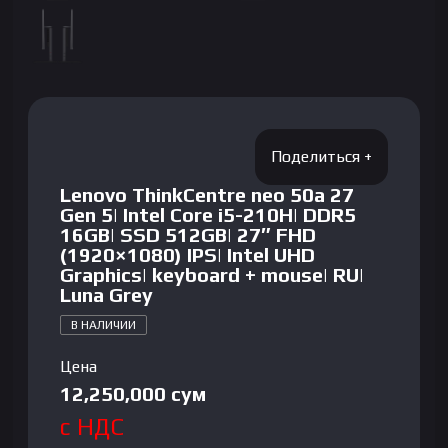
Lenovo ThinkCentre neo 50a 27
Gen 5| Intel Core i5-210H| DDR5
16GB| SSD 512GB| 27″ FHD
(1920×1080) IPS| Intel UHD
Graphics| keyboard + mouse| RU|
Luna Grey
В НАЛИЧИИ
Цена
12,250,000
сум
с НДС