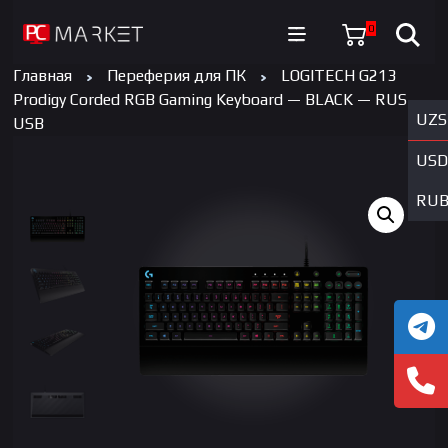
0
Главная
Переферия для ПК
LOGITECH G213
Prodigy Corded RGB Gaming Keyboard — BLACK — RUS —
UZS
USB
USD
RU