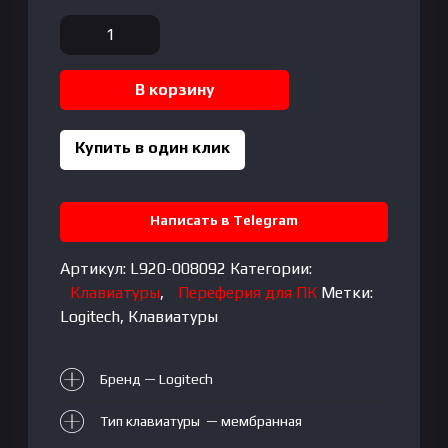
Количество
товара
LOGITECH
В корзину
G213
Prodigy
Corded
Купить в один клик
RGB
Gaming
Keyboard
Написать в Telegram
-
BLACK
Артикул:
L920-008092
Категории:
-
Клавиатуры
,
Переферия для ПК
Метки:
RUS
Logitech
,
Клавиатуры
-
USB
Бренд — Logitech
Тип клавиатуры — мембранная