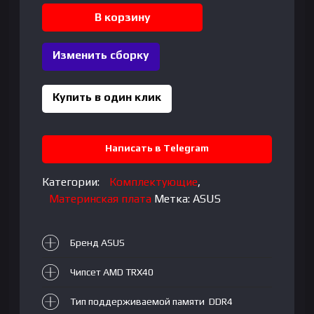
MB
В корзину
ASUS
|
Изменить сборку
PRIME
|
TRX40-
Купить в один клик
PRO
S
Написать в Telegram
Категории:
Комплектующие
,
Материнская плата
Метка:
ASUS
Бренд ASUS
Чипсет AMD TRX40
Тип поддерживаемой памяти DDR4