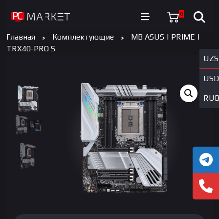
0
Главная
Комплектующие
MB ASUS | PRIME |
TRX40-PRO S
UZS
USD
RU