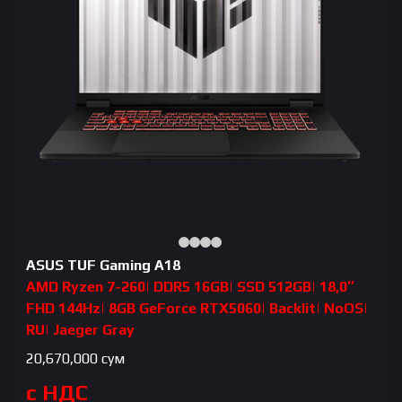
ASUS TUF Gaming A18
AMD Ryzen 7-260| DDR5 16GB| SSD 512GB| 18,0″
FHD 144Hz| 8GB GeForce RTX5060| Backlit| NoOS|
RU| Jaeger Gray
20,670,000
сум
с НДС