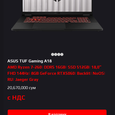
ASUS TUF Gaming A18
AMD Ryzen 7-260| DDR5 16GB| SSD 512GB| 18,0″
FHD 144Hz| 8GB GeForce RTX5060| Backlit| NoOS|
RU| Jaeger Gray
20,670,000
сум
с НДС
В корзину