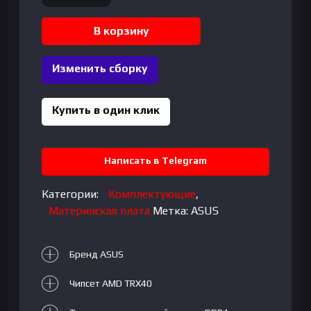
товара
MB
В корзину
ASUS
|
Изменить сборку
ROG
STRIX
|
Купить в один клик
ZENITH
II
EXTREME
Написать в Telegram
ALPHA
|
Категории:
Комплектующие
,
TRX4
Материнская плата
Метка:
ASUS
|
E-
AT
Бренд ASUS
Чипсет AMD TRX40