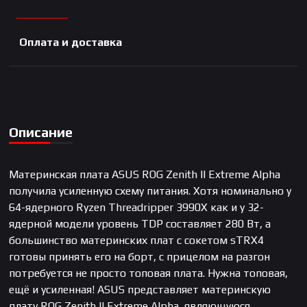
Оплата и доставка
Описание
Материнская плата ASUS ROG Zenith II Extreme Alpha
получила усиленную схему питания. Хотя номинально у
64-ядерного Ryzen Threadripper 3990X как и у 32-
ядерной модели уровень TDP составляет 280 Вт, а
большинство материнских плат с сокетом sTRX4
готовы принять его на борт, с прицелом на разгон
потребуется не просто топовая плата. Нужна топовая,
ещё и усиленная! ASUS представляет материнскую
плату ROG Zenith II Extreme Alpha, являющуюся