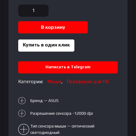
Количество
товара
Mouse
В корзину
ASUS
|
ROG
Купить в один клик
|
GLADIUS
II
Написать в Telegram
ORIGIN
|
Категории:
Мыши
,
Переферия для ПК
Проводной
USB
Бренд — ASUS
|
12000dpi
Разрешение сенсора -12000 dpi
|
RGB
Тип сенсора мыши — оптический
|
светодиодный