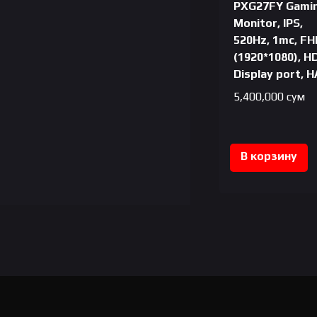
PXG27FY Gami
Monitor, IPS,
520Hz, 1mc, FH
(1920*1080), H
Display port, 
5,400,000
сум
В корзину