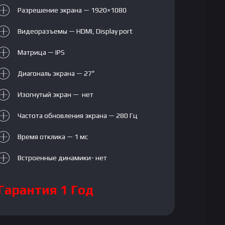
(1920*1080),
Разрешение экрана — 1920×1080
HDMI,
Display
Видеоразъемы — HDMI, Display port
port
Матрица — IPS
(без
рамки)
Диагональ экрана — 27″
Изогнутый экран — нет
Частота обновления экрана — 280 Гц
Время отклика — 1 мс
Встроенные динамики- нет
Гарантия 1 Год