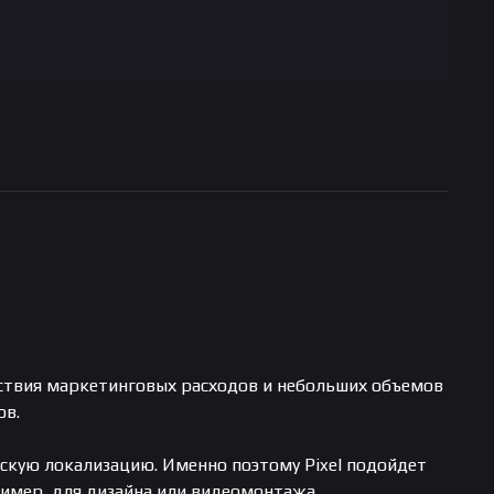
утствия маркетинговых расходов и небольших объемов
ов.
скую локализацию. Именно поэтому Pixel подойдет
имер, для дизайна или видеомонтажа.