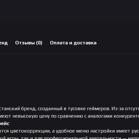
енд
Отзывы (0)
Оплата и доставка
станский бренд, созданный в тусовке геймеров. Из-за отс
еют невысокую цену по сравнению с аналогами конкурент
фейс
ся цветокоррекции, а удобное меню настройки имеет рус
ой игры, так и для профессиональной деятельности — напр