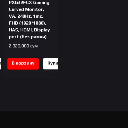
PXG32FCX Gaming
Curved Monitor,
VA, 240Hz, 1mc,
FHD (1920*1080),
HAS, HDMI, Display
port (без рамки)
2,320,000
сум
ить
В корзину
Купить
дин
в один
к
клик