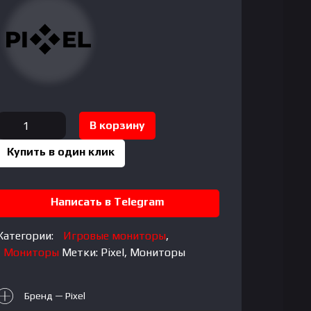
Количество
В корзину
товара
Купить в один клик
Pixel
27"
Написать в Telegram
PXG27FX
Gaming
Monitor,
Категории:
Игровые мониторы
,
IPS,
Мониторы
Метки:
Pixel
,
Мониторы
280Hz,
1mc,
Бренд — Pixel
FHD