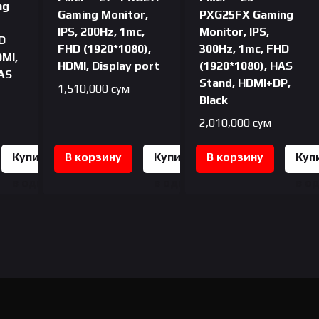
ng
Gaming Monitor,
PXG25FX Gaming
IPS, 200Hz, 1mc,
Monitor, IPS,
D
FHD (1920*1080),
300Hz, 1mc, FHD
DMI,
HDMI, Display port
(1920*1080), HAS
HAS
Stand, HDMI+DP,
1,510,000
сум
Black
2,010,000
сум
Купить
В корзину
Купить
В корзину
Куп
в один
в один
в о
клик
клик
кли