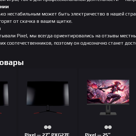
ении
ько нестабильным может быть электричество в нашей стра
горят от скачка в вашем щитке.
н
ывали Pixel, мы всегда ориентировались на отзывы местн
их соотечественников, поэтому он однозначно станет дос
Товары
Pixel — 27″ PXG27F
Pixel — 25″