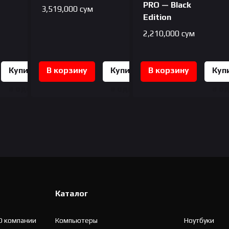
PRO — Black
3,519,000
сум
Edition
2,210,000
сум
Купить
В корзину
Купить
В корзину
Куп
в один
в один
в о
клик
клик
кли
Каталог
О компании
Компьютеры
Ноутбуки