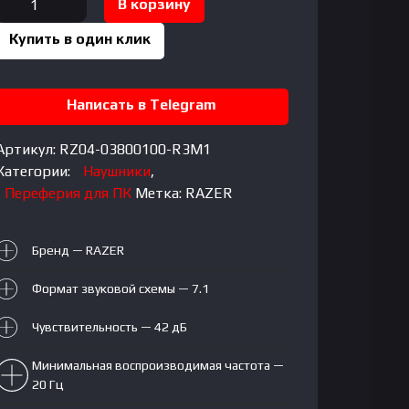
В корзину
товара
Купить в один клик
RAZER
BARRACUDA
X
Написать в Telegram
Артикул:
RZ04-03800100-R3M1
Категории:
Наушники
,
Переферия для ПК
Метка:
RAZER
Бренд — RAZER
Формат звуковой схемы — 7.1
Чувствительность — 42 дБ
Минимальная воспроизводимая частота —
20 Гц