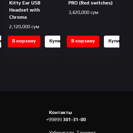
Kitty Ear USB
PRO (Red switches)
Headset with
3,420,000
сум
Chroma
2,120,000
сум
ить
В корзину
Купить
В корзину
Купить
дин
в один
в один
к
клик
клик
Контакты
+99899
301-31-00
Узбекистан, Ташкент,