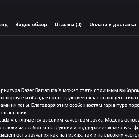
енд
Видео обзор
Отзывы (0)
Оплата и доставка
арнитура Razer Barracuda X может стать отличным выбором
ом корпусе и обладает конструкцией охватывающего типа
ми их пены. Благодаря этим особенностям гарнитура пор
ользовании.
cuda X отличается высоким качеством звука. Модель осно
 а также их особой конструкции и поддержке схеме звука 
ыщенность звучания как на низких, так и на высоких частот