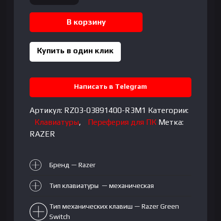
товара
RAZER
В корзину
BLACKWIDOW
V3
Mini
Купить в один клик
HyperSpeed
-
(Green
Написать в Telegram
switch)
Артикул:
RZ03-03891400-R3M1
Категории:
Клавиатуры
,
Переферия для ПК
Метка:
RAZER
Бренд — Razer
Тип клавиатуры — механическая
Тип механических клавиш — Razer Green
Switch