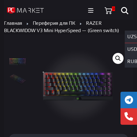
0
Главная
Переферия для ПК
RAZER
BLACKWIDOW V3 Mini HyperSpeed — (Green switch)
UZS
USD
RU