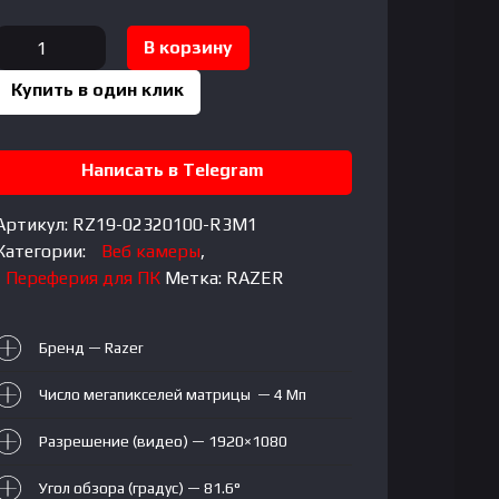
Количество
В корзину
товара
Купить в один клик
RAZER
KIYO
CAMERA
Написать в Telegram
Streaming
Webcam
Артикул:
RZ19-02320100-R3M1
Категории:
Веб камеры
,
Переферия для ПК
Метка:
RAZER
Бренд — Razer
Число мегапикселей матрицы
— 4 Мп
Разрешение (видео) — 1920×1080
Угол обзора (градус) — 81.6°