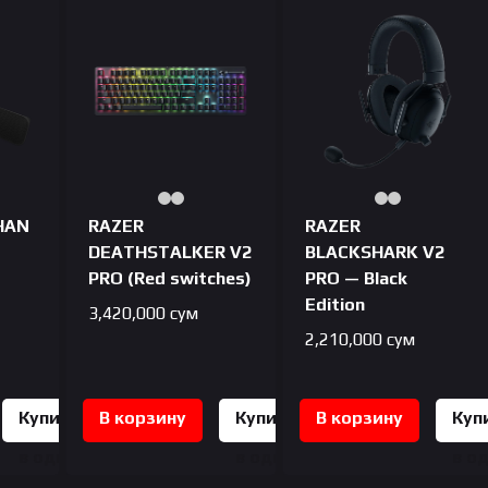
HAN
RAZER
RAZER
DEATHSTALKER V2
BLACKSHARK V2
PRO (Red switches)
PRO — Black
Edition
3,420,000
сум
2,210,000
сум
Купить
В корзину
Купить
В корзину
Куп
в один
в один
в о