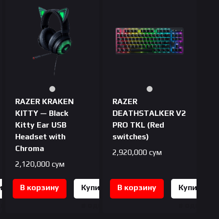
RAZER KRAKEN
RAZER
KITTY — Black
DEATHSTALKER V2
Kitty Ear USB
PRO TKL (Red
Headset with
switches)
Chroma
2,920,000
сум
2,120,000
сум
ить
В корзину
Купить
В корзину
Купить
дин
в один
в один