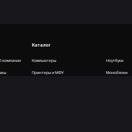
Каталог
О компании
Компьютеры
Ноутбуки
ывы
Принтеры и МФУ
Моноблоки
Мониторы
Периферия д
Комплектующие
Игровые крес
Компьютерные столы
Проекторы
UPS