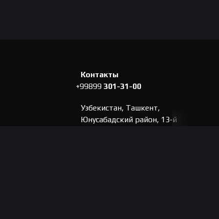
Контакты
+99899
301-31-00
Узбекистан, Ташкент,
Юнусабадский район, 13-й
квартал, 2А, Торговый
ля ПК
Комплекс "Lion" Ориентир
"Mega Planet".
ла