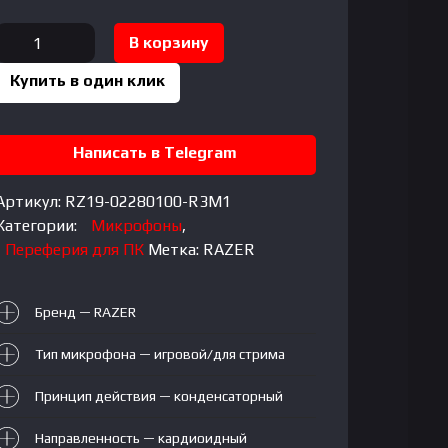
Количество
В корзину
товара
Купить в один клик
RAZER
SEIREN
ELITE
Написать в Telegram
Microphone
Артикул:
RZ19-02280100-R3M1
Категории:
Микрофоны
,
Переферия для ПК
Метка:
RAZER
Бренд — RAZER
Тип микрофона — игровой/для стрима
Принцип действия — конденсаторный
Направленность — кардиоидный