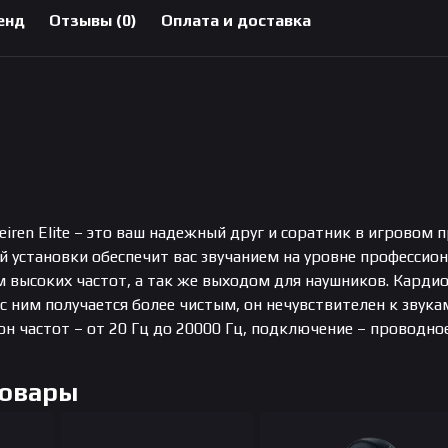
енд
Отзывы (0)
Оплата и доставка
iren Elite – это ваш надежный друг и соратник в игровом 
й установки обеспечит вас звучанием на уровне професси
высоких частот, а так же выходом для наушников. Кардиои
 с ним получается более чистым, он нечувствителен к звука
н частот – от 20 Гц до 20000 Гц, подключение – проводное
Товары