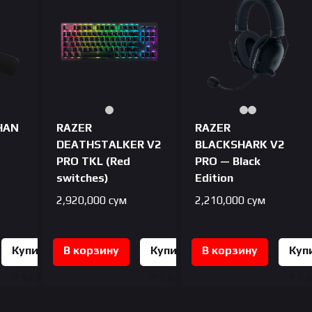
HAN
RAZER
RAZER
DEATHSTALKER V2
BLACKSHARK V2
PRO TKL (Red
PRO — Black
switches)
Edition
2,920,000
сум
2,210,000
сум
Купить
В корзину
Купить
В корзину
Куп
в один
в один
в о
клик
клик
кли