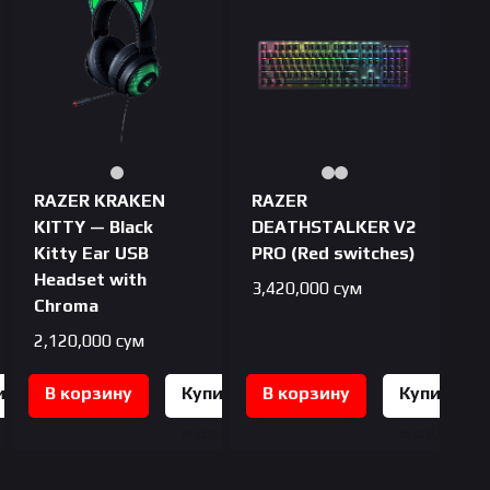
RAZER KRAKEN
RAZER
KITTY — Black
DEATHSTALKER V2
Kitty Ear USB
PRO (Red switches)
Headset with
3,420,000
сум
Chroma
2,120,000
сум
ить
В корзину
Купить
В корзину
Купить
дин
в один
в один
к
клик
клик