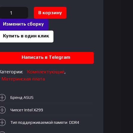
Количество
В корзину
товара
Изменить сборку
Wifi
MB
Купить в один клик
ASUS
Написать в Telegram
ROG
Категории:
Комплектующие
,
X299-
Материнская плата
E
GAMING
I
Бренд ASUS
Чипсет Intel X299
Тип поддерживаемой памяти DDR4