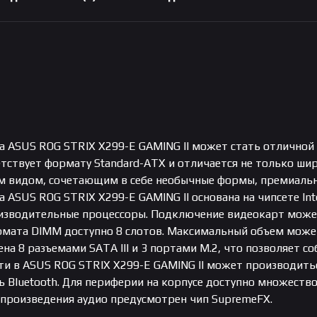
а ASUS ROG STRIX X299-E GAMING II может стать отличной
тствует формату Standard-ATX и отличается не только ши
 видом, сочетающим в себе необычные формы, премиальн
 ASUS ROG STRIX X299-E GAMING II основана на чипсете Int
изводительные процессоры. Подключение видеокарт может 
рмата DIMM доступно 8 слотов. Максимальный объем может 
а 8 разъемами SATA III и 3 портами M.2, что позволяет 
ти в ASUS ROG STRIX X299-E GAMING II может производить
 Bluetooth. Для периферии на корпусе доступно множество
спроизведения аудио предусмотрен чип SupremeFX.