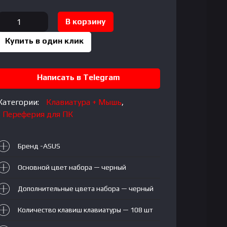
Количество
В корзину
товара
Купить в один клик
Wired
Combo
TUF
Написать в Telegram
GAMING
COMBO
Категории:
Клавиатура + Мышь
,
Переферия для ПК
Бренд -ASUS
Основной цвет набора — черный
Дополнительные цвета набора — черный
Количество клавиш клавиатуры — 108 шт