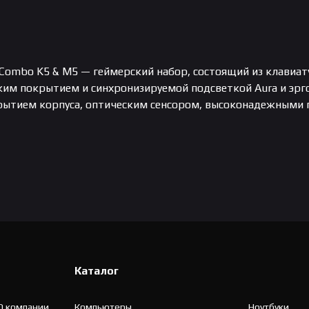
Combo K5 & M5 — геймерский набор, состоящий из клавиат
йким покрытием и синхронизируемой подсветкой Aura и э
ытием корпуса, оптическим сенсором, высоконадежными 
Каталог
О компании
Компьютеры
Ноутбуки