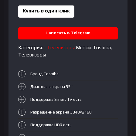
55C450ME
VA|
Купить в один клик
55"|
4K
UltraHD,
Написать в Telegram
3840x2160
Категория:
Телевизоры
Метки:
Toshiba
,
Телевизоры
Бренд Toshiba
Диагональ экрана 55″
Поддержка Smart TV есть
Разрешение экрана 3840×2160
Поддержка HDR есть