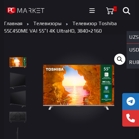
0
Главная
Телевизоры
Телевизор Toshiba
55C450ME VA| 55″| 4K UltraHD, 3840×2160
UZS
USD
RU