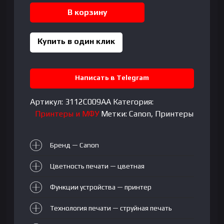
CANON
В корзину
CISS
printer
PIXMA
Купить в один клик
G5040
Написать в Telegram
Артикул:
3112C009AA
Категория:
Принтеры и МФУ
Метки:
Canon
,
Принтеры
Бренд — Canon
Цветность печати — цветная
Функции устройства —
принтер
Технология печати — струйная печать