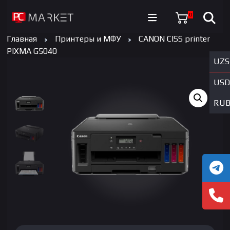
0
Главная
Принтеры и МФУ
CANON CISS printer
PIXMA G5040
UZS
USD
RU