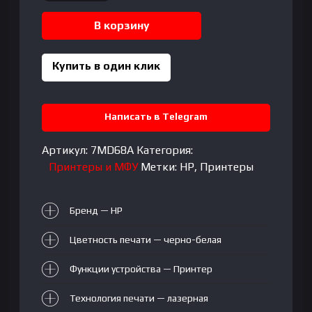
HP
В корзину
LaserJet
M111w
Купить в один клик
Написать в Telegram
Артикул:
7MD68A
Категория:
Принтеры и МФУ
Метки:
HP
,
Принтеры
Бренд — HP
Цветность печати — черно-белая
Функции устройства — Принтер
Технология печати — лазерная