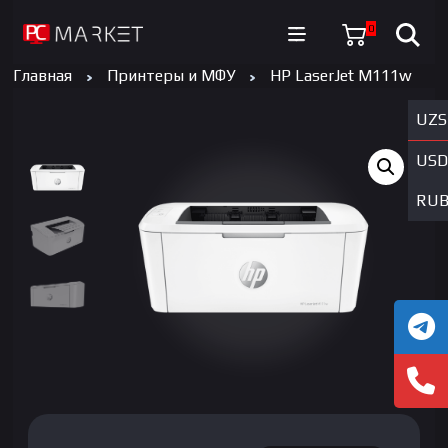
0
Главная
Принтеры и МФУ
HP LaserJet M111w
UZS
USD
RU