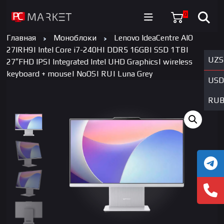
0
Главная
Моноблоки
Lenovo IdeaCentre AIO
27IRH9| Intel Core i7-240H| DDR5 16GB| SSD 1TB|
UZS
27″FHD IPS| Integrated Intel UHD Graphics| wireless
keyboard + mouse| NoOS| RU| Luna Grey
USD
RU