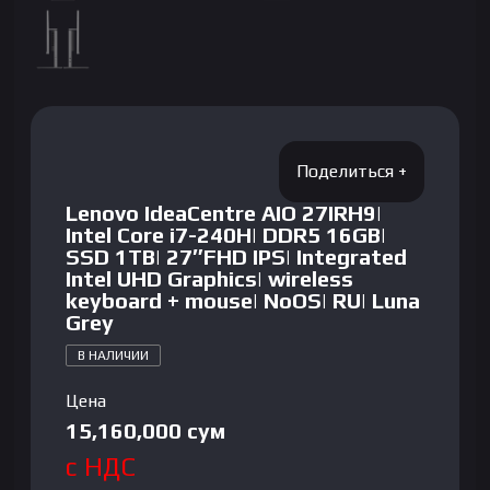
Lenovo IdeaCentre AIO 27IRH9|
Intel Core i7-240H| DDR5 16GB|
SSD 1TB| 27″FHD IPS| Integrated
Intel UHD Graphics| wireless
keyboard + mouse| NoOS| RU| Luna
Grey
В НАЛИЧИИ
Цена
15,160,000
сум
с НДС