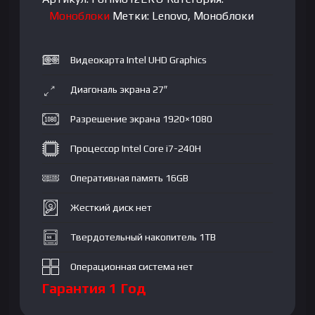
16GB|
Моноблоки
Метки:
Lenovo
,
Моноблоки
SSD
1TB|
Видеокарта Intel UHD Graphics
27"FHD
IPS|
Диагональ экрана 27″
Integrated
Intel
Разрешение экрана 1920×1080
UHD
Graphics|
Процессор Intel Core i7-240H
wireless
Оперативная память 16GB
keyboard
+
Жесткий диск нет
mouse|
NoOS|
Твердотельный накопитель 1TB
RU|
Luna
Операционная система нет
Grey
Гарантия 1 Год