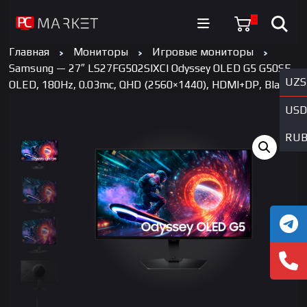
0
Главная
Мониторы
Игровые мониторы
Samsung — 27″ LS27FG502SIXCI Odyssey OLED G5 G50SF,
UZS
OLED, 180Hz, 0.03mc, QHD (2560×1440), HDMI+DP, Black
USD
RU