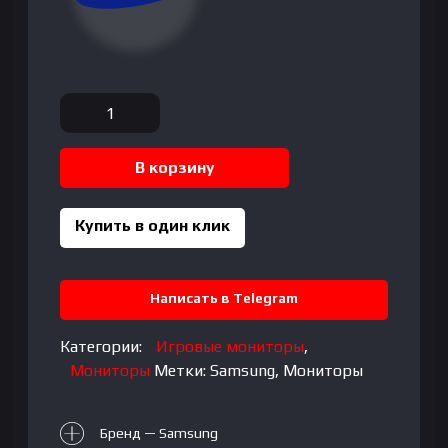
Количество
товара
Samsung
В корзину
-
27"
LS27FG502SIXCI
Купить в один клик
Odyssey
OLED
G5
Написать в Telegram
G50SF,
OLED,
Категории:
Игровые мониторы
,
180Hz,
Мониторы
Метки:
Samsung
,
Мониторы
0.03mc,
QHD
Бренд — Samsung
(2560x1440),