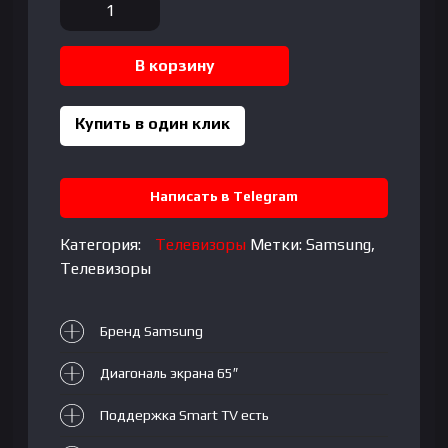
Количество
товара
Телевизор
В корзину
Samsung
QE65QN95CAUXUZ
QLED|
Купить в один клик
65"|
4K
UltraHD,
Написать в Telegram
3840x2160
Категория:
Телевизоры
Метки:
Samsung
,
Телевизоры
Бренд Samsung
Диагональ экрана 65″
Поддержка Smart TV есть