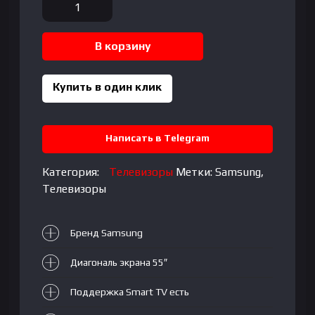
Количество
товара
Телевизор
В корзину
Samsung
UE55DU8000UXUZ
VA|
Купить в один клик
55"|
4K
UltraHD,
Написать в Telegram
3840x2160
Категория:
Телевизоры
Метки:
Samsung
,
Телевизоры
Бренд Samsung
Диагональ экрана 55″
Поддержка Smart TV есть