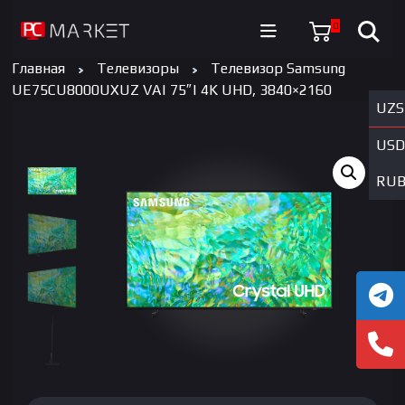
0
Главная
Телевизоры
Телевизор Samsung
UE75CU8000UXUZ VA| 75″| 4K UHD, 3840×2160
UZS
USD
RU