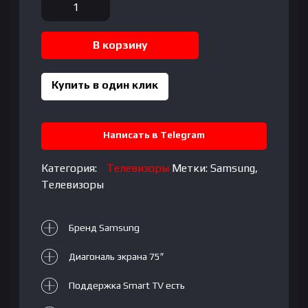
Количество
товара
Телевизор
В корзину
Samsung
UE75CU8000UXUZ
VA|
Купить в один клик
75"|
4K
UHD,
Написать в Telegram
3840x2160
Категория:
Телевизоры
Метки:
Samsung
,
Телевизоры
Бренд Samsung
Диагональ экрана 75″
Поддержка Smart TV есть